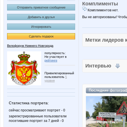
Комплименты
Отправить приватное сообщение
Комплиментов нет.
Вы не авторизованы! Чтоб
Добавить в друзья
Игнорировать
Сделать подарок
Метки лидеров
Велофорум Нижнего Новгорода
популярность:
Не участвует в
рейтинге
Интервью
Привилегированный
пользователь
5
уровня
Последние
фотогра
Статистика портрета:
сейчас просматривают портрет - 0
зарегистрированные пользователи
посетившие портрет за 7 дней - 0