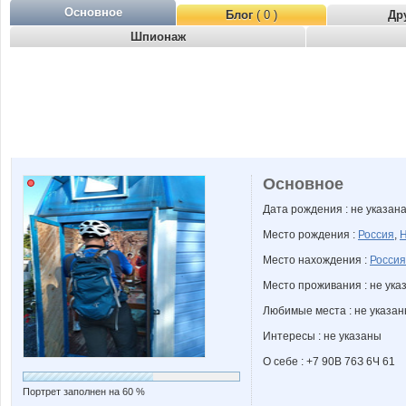
Основное
Блог
( 0 )
Др
Шпионаж
Основное
Дата рождения : не указан
Место рождения :
Россия
,
Н
Место нахождения :
Россия
Место проживания : не ука
Любимые места : не указа
Интересы : не указаны
О себе : +7 90B 76З 6Ч 61
Портрет заполнен на 60 %